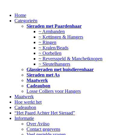
Ga
naar
Home
de
Categorieën
inhoud
Sieraden met Paardenhaar
~ Armbanden
~ Kettingen & Hangers
~ Ringen
~ Kralen/Beads
~ Oorbellen
~ Reversspeld & Manchetknopen
~ Sleutelhangers
Glassieraden met huisdierenhaar
Sieraden met As
Maatwerk
Cadeaubon
Losse Colliers voor Hangers
Maatwerk
Hoe werkt het
Cadeaubon
“Het Paard Achter Het Sieraad”
Informatie
Over Aviiso
Contact gegevens
Veel gestelde vragen