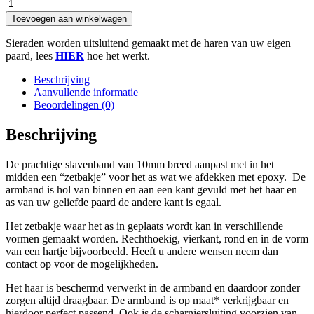
Sterling
Zilveren
Toevoegen aan winkelwagen
Slavenband/Bangle
met
Sieraden worden uitsluitend gemaakt met de haren van uw eigen
Zetbakje
paard, lees
HIER
hoe het werkt.
As
in
Beschrijving
Epoxy
Aanvullende informatie
aantal
Beoordelingen (0)
Beschrijving
De prachtige slavenband van 10mm breed aanpast met in het
midden een “zetbakje” voor het as wat we afdekken met epoxy. De
armband is hol van binnen en aan een kant gevuld met het haar en
as van uw geliefde paard de andere kant is egaal.
Het zetbakje waar het as in geplaats wordt kan in verschillende
vormen gemaakt worden. Rechthoekig, vierkant, rond en in de vorm
van een hartje bijvoorbeeld. Heeft u andere wensen neem dan
contact op voor de mogelijkheden.
Het haar is beschermd verwerkt in de armband en daardoor zonder
zorgen altijd draagbaar. De armband is op maat* verkrijgbaar en
hierdoor perfect passend. Ook is de scharniersluiting voorzien van