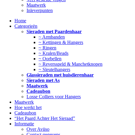
Maatwerk
Inleverpunten
Home
Categorieën
Sieraden met Paardenhaar
~ Armbanden
~ Kettingen & Hangers
~ Ringen
~ Kralen/Beads
~ Oorbellen
~ Reversspeld & Manchetknopen
~ Sleutelhangers
Glassieraden met huisdierenhaar
Sieraden met As
Maatwerk
Cadeaubon
Losse Colliers voor Hangers
Maatwerk
Hoe werkt het
Cadeaubon
“Het Paard Achter Het Sieraad”
Informatie
Over Aviiso
Contact gegevens