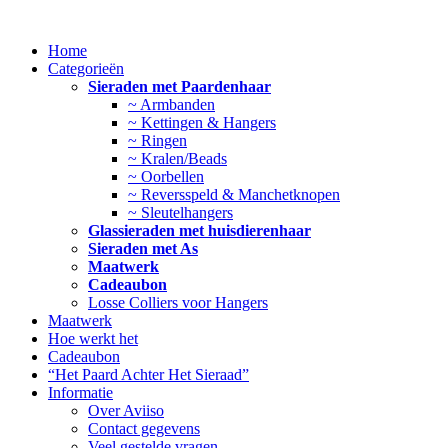
Ga
naar
Home
de
Categorieën
inhoud
Sieraden met Paardenhaar
~ Armbanden
~ Kettingen & Hangers
~ Ringen
~ Kralen/Beads
~ Oorbellen
~ Reversspeld & Manchetknopen
~ Sleutelhangers
Glassieraden met huisdierenhaar
Sieraden met As
Maatwerk
Cadeaubon
Losse Colliers voor Hangers
Maatwerk
Hoe werkt het
Cadeaubon
“Het Paard Achter Het Sieraad”
Informatie
Over Aviiso
Contact gegevens
Veel gestelde vragen