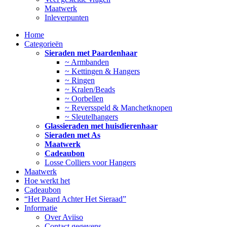
Maatwerk
Inleverpunten
Home
Categorieën
Sieraden met Paardenhaar
~ Armbanden
~ Kettingen & Hangers
~ Ringen
~ Kralen/Beads
~ Oorbellen
~ Reversspeld & Manchetknopen
~ Sleutelhangers
Glassieraden met huisdierenhaar
Sieraden met As
Maatwerk
Cadeaubon
Losse Colliers voor Hangers
Maatwerk
Hoe werkt het
Cadeaubon
“Het Paard Achter Het Sieraad”
Informatie
Over Aviiso
Contact gegevens